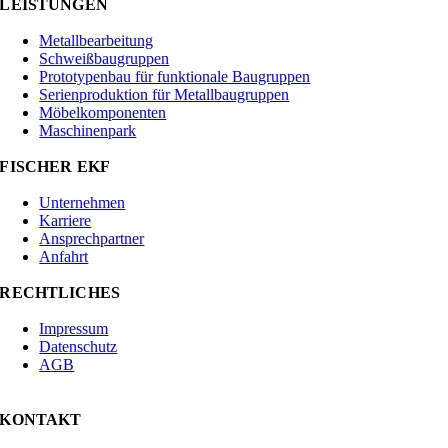
LEISTUNGEN
Metallbearbeitung
Schweißbaugruppen
Prototypenbau für funktionale Baugruppen
Serienproduktion für Metallbaugruppen
Möbelkomponenten
Maschinenpark
FISCHER EKF
Unternehmen
Karriere
Ansprechpartner
Anfahrt
RECHTLICHES
Impressum
Datenschutz
AGB
KONTAKT