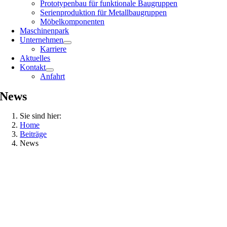
Prototypenbau für funktionale Baugruppen
Serienproduktion für Metallbaugruppen
Möbelkomponenten
Maschinenpark
Unternehmen
Karriere
Aktuelles
Kontakt
Anfahrt
News
Sie sind hier:
Home
Beiträge
News