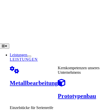
Zum
Inhalt
springen
Toggle
Navigation
Leistungen
LEISTUNGEN
Kernkompetenzen unseres
Unternehmens
Metallbearbeitung
Prototypenbau
Einzelstücke für Serienreife