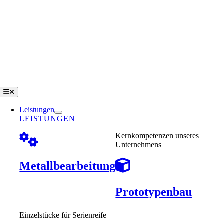
Zum
Inhalt
springen
Toggle
Navigation
Leistungen
LEISTUNGEN
Kernkompetenzen unseres
Unternehmens
Metallbearbeitung
Prototypenbau
Einzelstücke für Serienreife