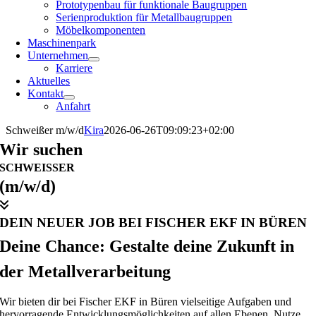
Prototypenbau für funktionale Baugruppen
Serienproduktion für Metallbaugruppen
Möbelkomponenten
Maschinenpark
Unternehmen
Karriere
Aktuelles
Kontakt
Anfahrt
Schweißer m/w/d
Kira
2026-06-26T09:09:23+02:00
Wir suchen
SCHWEISSER
(m/w/d)
DEIN NEUER JOB BEI FISCHER EKF IN BÜREN
Deine Chance: Gestalte deine Zukunft in
der Metallverarbeitung
Wir bieten dir bei Fischer EKF in Büren vielseitige Aufgaben und
hervorragende Entwicklungsmöglichkeiten auf allen Ebenen. Nutze