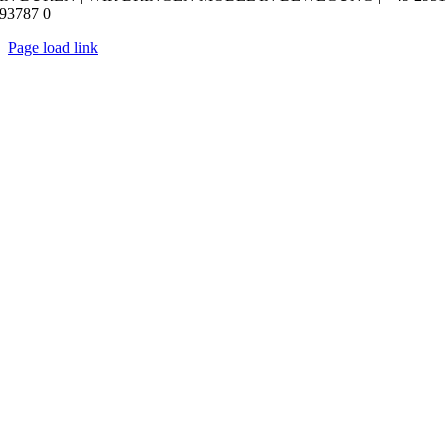
93787 0
Page load link
Nach
oben