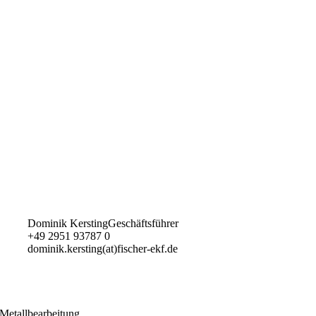
Dominik Kersting
Geschäftsführer
+49 2951 93787 0
dominik.kersting(at)fischer-ekf.de
Metallbearbeitung