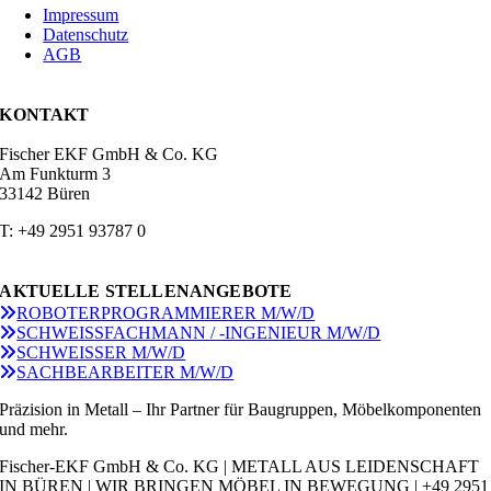
Impressum
Datenschutz
AGB
KONTAKT
Fischer EKF GmbH & Co. KG
Am Funkturm 3
33142 Büren
T: +49 2951 93787 0
AKTUELLE STELLENANGEBOTE
ROBOTERPROGRAMMIERER M/W/D
SCHWEISSFACHMANN / -INGENIEUR M/W/D
SCHWEISSER M/W/D
SACHBEARBEITER M/W/D
Präzision in Metall – Ihr Partner für Baugruppen, Möbelkomponenten
und mehr.
Fischer-EKF GmbH & Co. KG | METALL AUS LEIDENSCHAFT
IN BÜREN | WIR BRINGEN MÖBEL IN BEWEGUNG | +49 2951