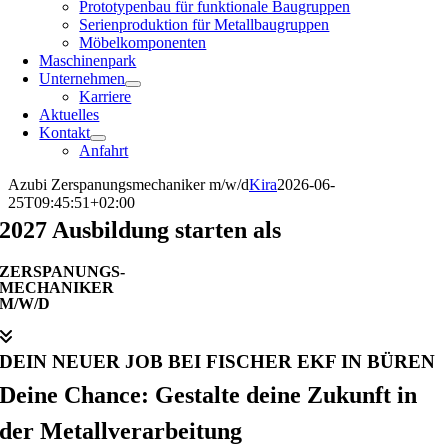
Prototypenbau für funktionale Baugruppen
Serienproduktion für Metallbaugruppen
Möbelkomponenten
Maschinenpark
Unternehmen
Karriere
Aktuelles
Kontakt
Anfahrt
Azubi Zerspanungsmechaniker m/w/d
Kira
2026-06-
25T09:45:51+02:00
2027 Ausbildung starten als
ZERSPANUNGS-
MECHANIKER
M/W/D
DEIN NEUER JOB BEI FISCHER EKF IN BÜREN
Deine Chance: Gestalte deine Zukunft in
der Metallverarbeitung