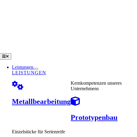
Zum
Inhalt
springen
Toggle
Navigation
Leistungen
LEISTUNGEN
Kernkompetenzen unseres
Unternehmens
Metallbearbeitung
Prototypenbau
Einzelstücke für Serienreife