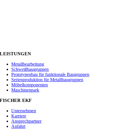
LEISTUNGEN
Metallbearbeitung
Schweißbaugruppen
Prototypenbau für funktionale Baugruppen
Serienproduktion für Metallbaugruppen
Möbelkomponenten
Maschinenpark
FISCHER EKF
Unternehmen
Karriere
Ansprechpartner
Anfahrt