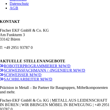
Datenschutz
AGB
KONTAKT
Fischer EKF GmbH & Co. KG
Am Funkturm 3
33142 Büren
T: +49 2951 93787 0
AKTUELLE STELLENANGEBOTE
ROBOTERPROGRAMMIERER M/W/D
SCHWEISSFACHMANN / -INGENIEUR M/W/D
SCHWEISSER M/W/D
SACHBEARBEITER M/W/D
Präzision in Metall – Ihr Partner für Baugruppen, Möbelkomponenten
und mehr.
Fischer-EKF GmbH & Co. KG | METALL AUS LEIDENSCHAFT
IN BÜREN | WIR BRINGEN MÖBEL IN BEWEGUNG | +49 2951
93787 0