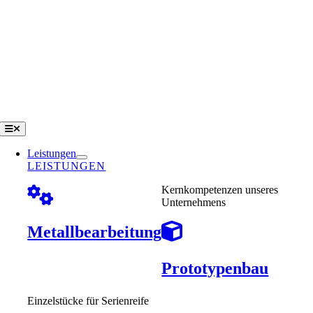
Zum
Inhalt
springen
Toggle
Navigation
Leistungen
LEISTUNGEN
Kernkompetenzen unseres
Unternehmens
Metallbearbeitung
Prototypenbau
Einzelstücke für Serienreife