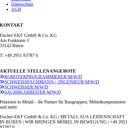
Datenschutz
AGB
KONTAKT
Fischer EKF GmbH & Co. KG
Am Funkturm 3
33142 Büren
T: +49 2951 93787 0
AKTUELLE STELLENANGEBOTE
ROBOTERPROGRAMMIERER M/W/D
SCHWEISSFACHMANN / -INGENIEUR M/W/D
SCHWEISSER M/W/D
SACHBEARBEITER M/W/D
Präzision in Metall – Ihr Partner für Baugruppen, Möbelkomponenten
und mehr.
Fischer-EKF GmbH & Co. KG | METALL AUS LEIDENSCHAFT
IN BÜREN | WIR BRINGEN MÖBEL IN BEWEGUNG | +49 2951
93787 0