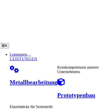
Zum
Inhalt
springen
Toggle
Navigation
Leistungen
LEISTUNGEN
Kernkompetenzen unseres
Unternehmens
Metallbearbeitung
Prototypenbau
Einzelstücke für Serienreife