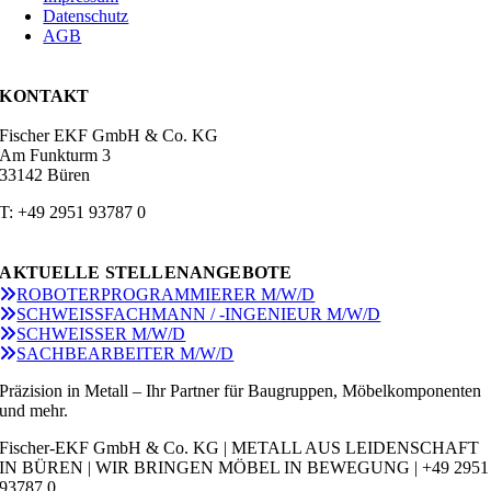
Datenschutz
AGB
KONTAKT
Fischer EKF GmbH & Co. KG
Am Funkturm 3
33142 Büren
T: +49 2951 93787 0
AKTUELLE STELLENANGEBOTE
ROBOTERPROGRAMMIERER M/W/D
SCHWEISSFACHMANN / -INGENIEUR M/W/D
SCHWEISSER M/W/D
SACHBEARBEITER M/W/D
Präzision in Metall – Ihr Partner für Baugruppen, Möbelkomponenten
und mehr.
Fischer-EKF GmbH & Co. KG | METALL AUS LEIDENSCHAFT
IN BÜREN | WIR BRINGEN MÖBEL IN BEWEGUNG | +49 2951
93787 0