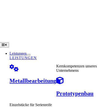
Zum
Inhalt
springen
Toggle
Navigation
Leistungen
LEISTUNGEN
Kernkompetenzen unseres
Unternehmens
Metallbearbeitung
Prototypenbau
Einzelstücke für Serienreife